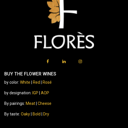
BUY THE FLOWER WINES
by color:
White
|
Red
|
Rosé
by designation:
IGP
|
AOP
By pairings:
Meat
|
Cheese
By taste:
Oaky
|
Bold
|
Dry