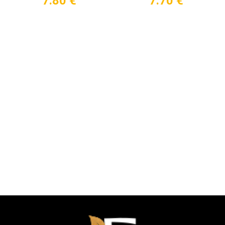
7.80
€
7.70
€