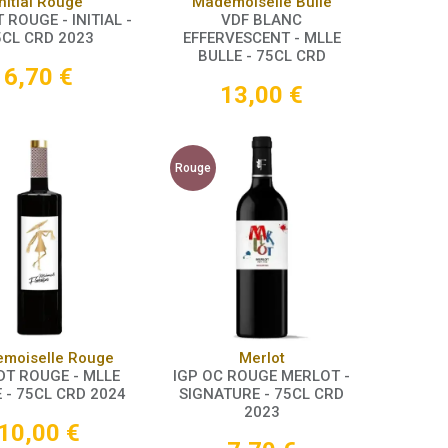
Panier
Panier
Initial Rouge
Mademoiselle Bulle
 ROUGE - INITIAL -
VDF BLANC
5CL CRD 2023
EFFERVESCENT - MLLE
BULLE - 75CL CRD
6,70
€
13,00
€
Rouge
Panier
Panier
moiselle Rouge
Merlot
DT ROUGE - MLLE
IGP OC ROUGE MERLOT -
 - 75CL CRD 2024
SIGNATURE - 75CL CRD
2023
10,00
€