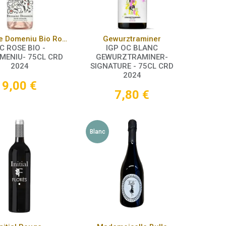
Panier
Panier
Domaine Domeniu Bio Rosé
Gewurztraminer
C ROSE BIO -
IGP OC BLANC
MENIU- 75CL CRD
GEWURZTRAMINER-
2024
SIGNATURE - 75CL CRD
2024
9,00
€
7,80
€
Blanc