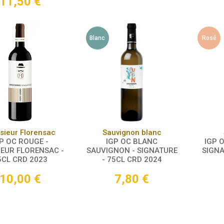
11,50
€
Blanc
Rosé
Panier
Panier
sieur Florensac
Sauvignon blanc
P OC ROUGE -
IGP OC BLANC
IGP 
EUR FLORENSAC -
SAUVIGNON - SIGNATURE
SIGNA
5CL CRD 2023
- 75CL CRD 2024
10,00
€
7,80
€