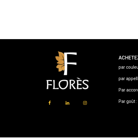
ACHETEZ
par couleu
par appell
Par accor
Par goût :