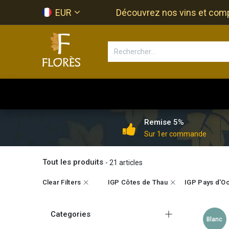
Se rendre au contenu
EUR
Découvrez nos vins et compos
Accueil
Newsletter
Bouti
Remise 5%
Sur 1er commande
Tout les produits
- 21 articles
Clear Filters
IGP Côtes de Thau
IGP Pays d'O
Categories
Blanc