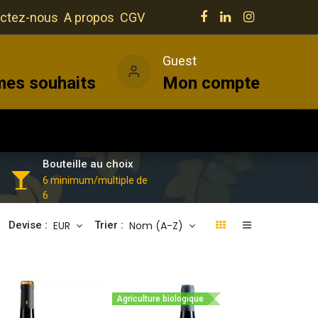
ctez-nous
A propos
CGV
e
Guest
mes souhaits
Mon compte
Salles
Actualités
Vins
Bouteille au choix
6 minimum/multiple de
6
EUR
Nom (A-Z)
Devise :
Trier :
Agriculture biologique