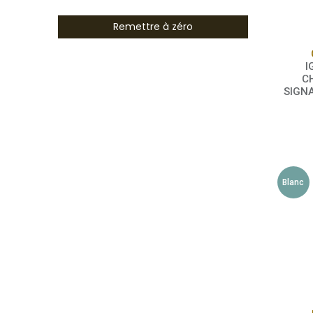
Remettre à zéro
I
C
SIGNA
Blanc