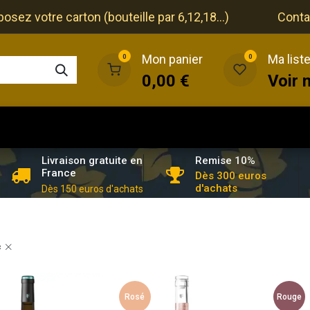
ez votre carton (bouteille par 6,12,18...)
Conta
Mon panier
Ma list
0
0
0,00
€
Voir 
que
Cave
Restaurant
Evénements
Remise 10%
Livraison gratuite en
France
Dès 300 euros
d'achats
Dès 150 euros d'achats
c
Rosé
Rouge