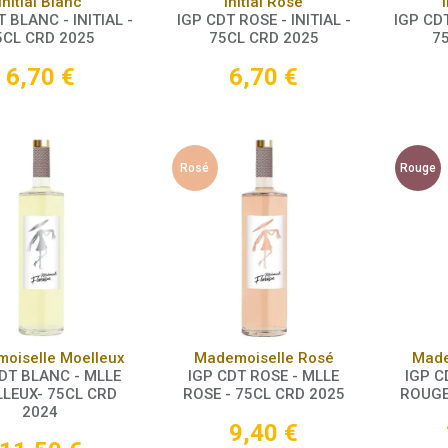
Panier
Panier
Initial Blanc
Initial Rosé
 BLANC - INITIAL -
IGP CDT ROSE - INITIAL -
IGP CDT
5CL CRD 2025
75CL CRD 2025
7
6,70
€
6,70
€
Rosé
Rouge
Panier
Panier
oiselle Moelleux
Mademoiselle Rosé
Made
DT BLANC - MLLE
IGP CDT ROSE - MLLE
IGP C
LEUX- 75CL CRD
ROSE - 75CL CRD 2025
ROUGE
2024
9,40
€