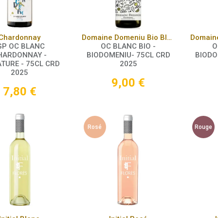
Panier
Panier
Chardonnay
Domaine Domeniu Bio Blanc
GP OC BLANC
OC BLANC BIO -
O
HARDONNAY -
BIODOMENIU- 75CL CRD
BIODO
TURE - 75CL CRD
2025
2025
9,00
€
7,80
€
Rosé
Rouge