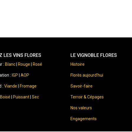
 LES VINS FLORES
LE VIGNOBLE FLORES
r :
Blanc
|
Rouge
|
Rosé
Histoire
ation :
IGP
|
AOP
Florès aujourd’hui
d :
Viande
|
Fromage
Savoir-faire
Boisé
|
Puissant
|
Sec
Terroir & Cépages
Nos valeurs
Engagements