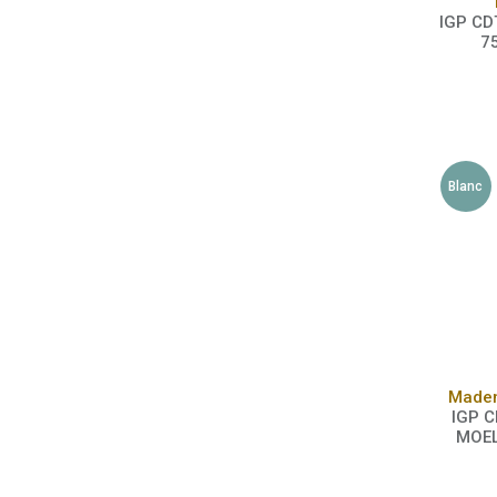
IGP CDT
7
Blanc
Madem
IGP C
MOEL