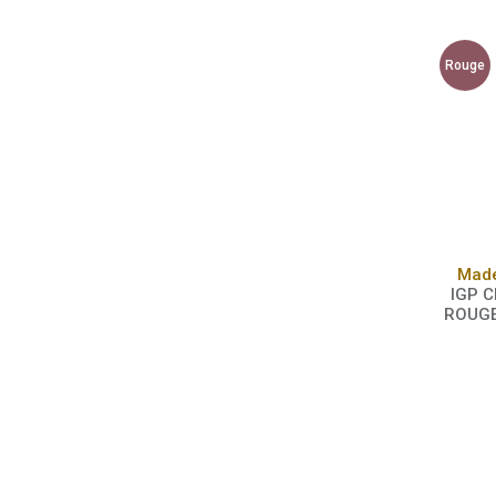
Rouge
Made
IGP C
ROUGE