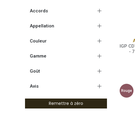
Accords
Appellation
Couleur
IGP CD
- 
Gamme
Goût
Avis
Rouge
Remettre à zéro