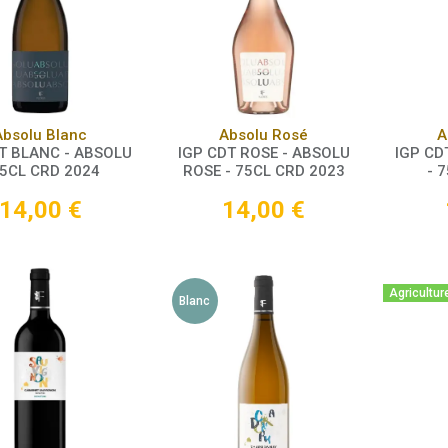
Panier
Panier
Absolu Blanc
Absolu Rosé
A
T BLANC - ABSOLU
IGP CDT ROSE - ABSOLU
IGP CD
75CL CRD 2024
ROSE - 75CL CRD 2023
- 
14,00
€
14,00
€
Agricultur
Blanc