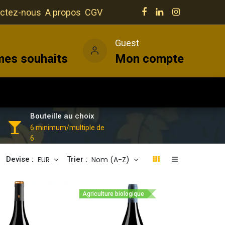
ctez-nous
A propos
CGV
e
Guest
mes souhaits
Mon compte
Salles
Actualités
Vins
Bouteille au choix
6 minimum/multiple de
6
EUR
Nom (A-Z)
Devise :
Trier :
Agriculture biologique