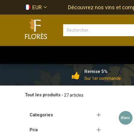
Se rendre au contenu
EUR
Découvrez nos vins et compos
Accueil
Newsletter
Bouti
Remise 5%
Sur 1er commande
Tout les produits
- 27 articles
Categories
Blanc
Prix