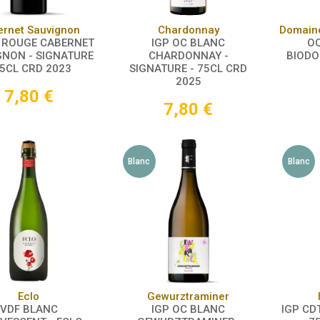
Panier
Panier
ernet Sauvignon
Chardonnay
C ROUGE CABERNET
IGP OC BLANC
OC
GNON - SIGNATURE
CHARDONNAY -
BIODO
75CL CRD 2023
SIGNATURE - 75CL CRD
2025
7,80
€
7,80
€
Blanc
Blanc
Panier
Panier
Eclo
Gewurztraminer
VDF BLANC
IGP OC BLANC
IGP CDT