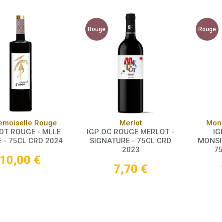
Rouge
Rouge
Panier
Panier
moiselle Rouge
Merlot
Mons
DT ROUGE - MLLE
IGP OC ROUGE MERLOT -
IG
 - 75CL CRD 2024
SIGNATURE - 75CL CRD
MONSI
2023
7
10,00
€
7,70
€