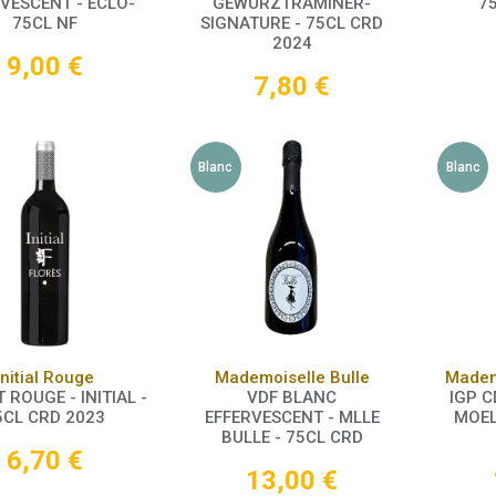
VESCENT - ECLO-
GEWURZTRAMINER-
7
75CL NF
SIGNATURE - 75CL CRD
2024
9,00
€
7,80
€
Blanc
Blanc
Panier
Panier
Initial Rouge
Mademoiselle Bulle
Madem
 ROUGE - INITIAL -
VDF BLANC
IGP C
5CL CRD 2023
EFFERVESCENT - MLLE
MOEL
BULLE - 75CL CRD
6,70
€
13,00
€