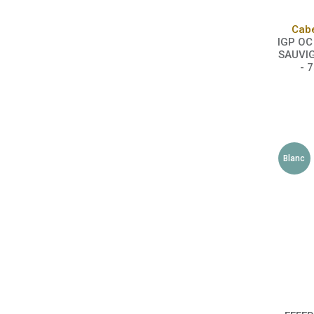
Cab
IGP O
SAUVI
- 
Blanc