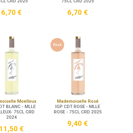
5CL CRD 2025
75CL CRD 2025
6,70
€
6,70
€
Rosé
Panier
Panier
oiselle Moelleux
Mademoiselle Rosé
DT BLANC - MLLE
IGP CDT ROSE - MLLE
LEUX- 75CL CRD
ROSE - 75CL CRD 2025
2024
9,40
€
11,50
€