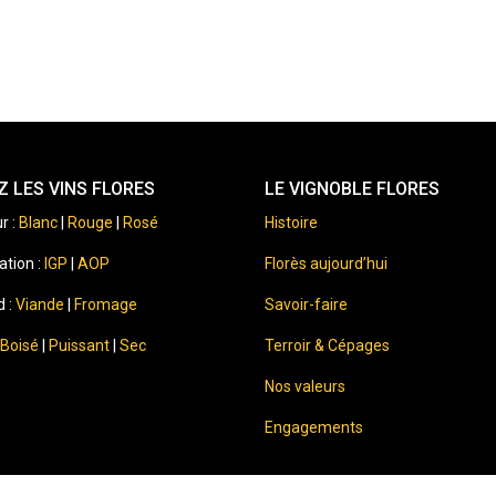
 LES VINS FLORES
LE VIGNOBLE FLORES
r :
Blanc
|
Rouge
|
Rosé
Histoire
ation :
IGP
|
AOP
Florès aujourd’hui
d :
Viande
|
Fromage
Savoir-faire
Boisé
|
Puissant
|
Sec
Terroir & Cépages
Nos valeurs
Engagements