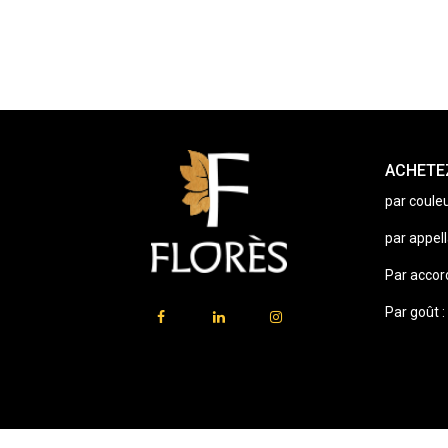
ACHETEZ
par couleu
par appell
Par accor
Par goût :