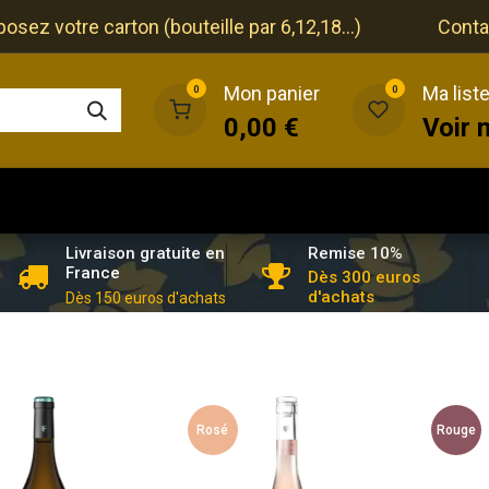
ez votre carton (bouteille par 6,12,18...)
Conta
Mon panier
Ma list
0
0
0,00
€
Voir 
que
Cave
Restaurant
Evénements
Remise 10%
Livraison gratuite en
France
Dès 300 euros
d'achats
Dès 150 euros d'achats
Rosé
Rouge