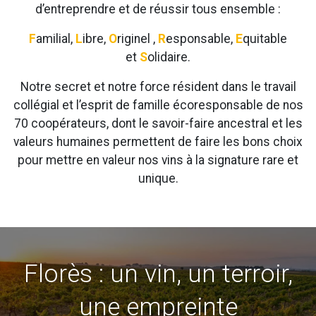
d’entreprendre et de réussir tous ensemble :
F
amilial,
L
ibre,
O
riginel ,
R
esponsable,
E
quitable
et
S
olidaire.
Notre secret et notre force résident dans le travail
collégial et l’esprit de famille écoresponsable de nos
70 coopérateurs, dont le savoir-faire ancestral et les
valeurs humaines permettent de faire les bons choix
pour mettre en valeur nos vins à la signature rare et
unique.
Florès : un vin, un terroir,
une empreinte