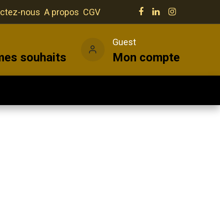
ctez-nous
A propos
CGV
e
Guest
mes souhaits
Mon compte
Salles
Actualités
Vins