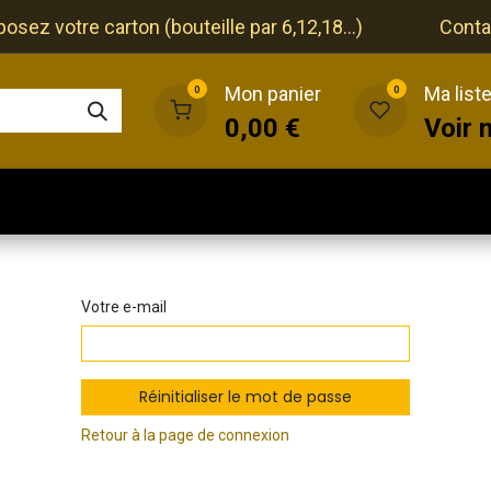
ez votre carton (bouteille par 6,12,18...)
Conta
Mon panier
Ma list
0
0
0,00
€
Voir 
que
Cave
Restaurant
Evénements
Votre e-mail
Réinitialiser le mot de passe
Retour à la page de connexion