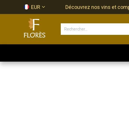
Se rendre au contenu
EUR
Découvrez nos vins et compos
Accueil
Newsletter
Bouti