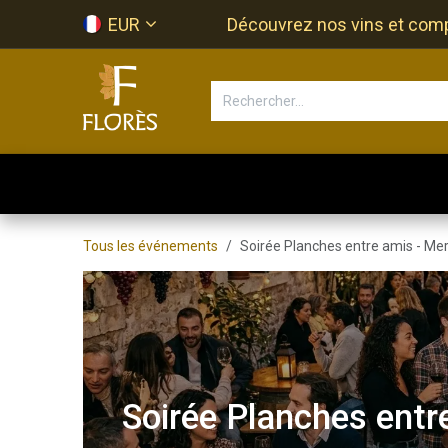
Se rendre au contenu
EUR
Découvrez nos vins et compos
Accueil
Newsletter
Bouti
Tous les événements
Soirée Planches entre amis - Mer
Soirée Planches entr