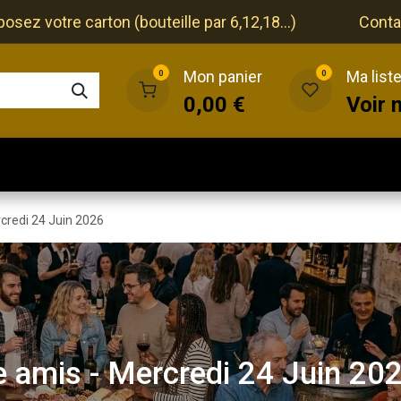
ez votre carton (bouteille par 6,12,18...)
Conta
Mon panier
Ma list
0
0
0,00
€
Voir 
que
Cave
Restaurant
Evénements
credi 24 Juin 2026
e amis - Mercredi 24 Juin 20