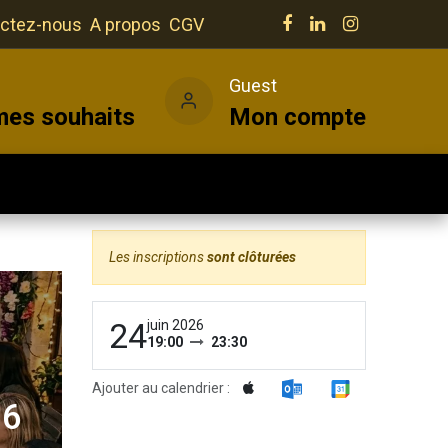
ctez-nous
A propos
CGV
e
Guest
mes souhaits
Mon compte
Salles
Actualités
Vins
Les inscriptions
sont clôturées
24
juin 2026
19:00
23:30
Ajouter au calendrier :
26