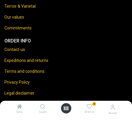
Terroir & Varietal
Our values
Commitments
ORDER INFO
Contact-us
Expeditions and returns
Terms and conditions
Privacy Policy
Legal disclaimer
0
Home
Search
Wishlist
Account
⚠️
Vente d’alcool interdite aux mineurs.
En accédant à ce site, vous certifiez avoir 18 ans ou plus.