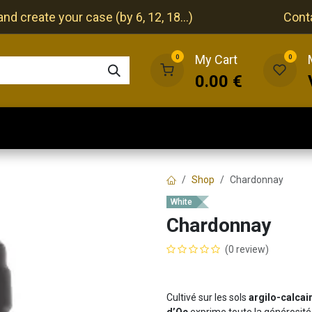
nd create your case (by 6, 12, 18...)
Cont
My Cart
0
0
0.00
€
The cellar
The restaurant
Our events
Shop
Chardonnay
White
Chardonnay
(0 review)
Cultivé sur les sols
argilo-calcai
d’Oc
exprime toute la générosité