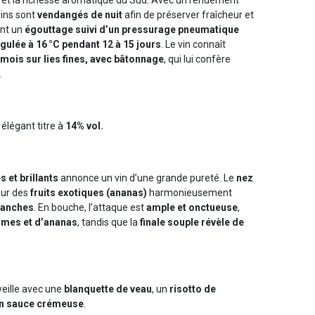
isins sont
vendangés de nuit
afin de préserver fraîcheur et
ent un
égouttage suivi d’un pressurage pneumatique
gulée à 16 °C pendant 12 à 15 jours
. Le vin connaît
mois sur lies fines, avec bâtonnage
, qui lui confère
.
n élégant titre à
14% vol.
s et brillants
annonce un vin d’une grande pureté. Le
nez
sur des
fruits exotiques (ananas)
harmonieusement
blanches
. En bouche, l’attaque est
ample et onctueuse
,
mes et d’ananas
, tandis que la
finale souple révèle de
eille avec une
blanquette de veau
, un
risotto de
n sauce crémeuse
.