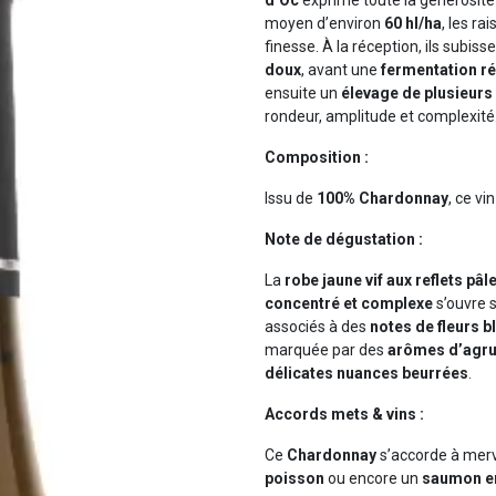
moyen d’environ
60 hl/ha
, les ra
finesse. À la réception, ils subiss
doux
, avant une
fermentation ré
ensuite un
élevage de plusieurs 
rondeur, amplitude et complexité
Composition :
Issu de
100% Chardonnay
, ce vi
Note de dégustation :
La
robe jaune vif aux reflets pâle
concentré et complexe
s’ouvre 
associés à des
notes de fleurs 
marquée par des
arômes d’agru
délicates nuances beurrées
.
Accords mets & vins :
Ce
Chardonnay
s’accorde à merv
poisson
ou encore un
saumon e