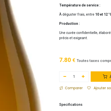
Température de service :
À déguster frais, entre
10 et 12 °
Production :
Une cuvée confidentielle, élabo
précis et exigeant.
7.80
€
Toutes taxes comp
A
Comparer
Ajouter s
Specifications