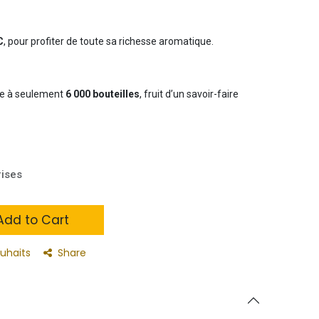
C
, pour profiter de toute sa richesse aromatique.
rée à seulement
6 000 bouteilles
, fruit d’un savoir-faire
rises
dd to Cart
ouhaits
Share