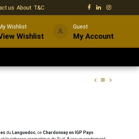
act us
About
T&C
My Wishlist
Guest
View Wishlist
My Account
Our venues
News
Wines
res
du
Languedoc
, ce
Chardonnay en IGP Pays
 et la richesse aromatique du Sud. Avec un rendement