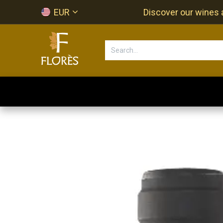
Skip to Content
EUR
Discover our wines a
Accueil
Newsletter
Shop