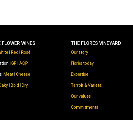
E FLOWER WINES
THE FLORES VINEYARD
hite
|
Red
|
Rosé
Our story
ation:
IGP
|
AOP
Florès today
s:
Meat
|
Cheese
Expertise
Oaky
|
Bold
|
Dry
Terroir & Varietal
Our values
Commitments
⚠️
Sale of alcohol to minors is