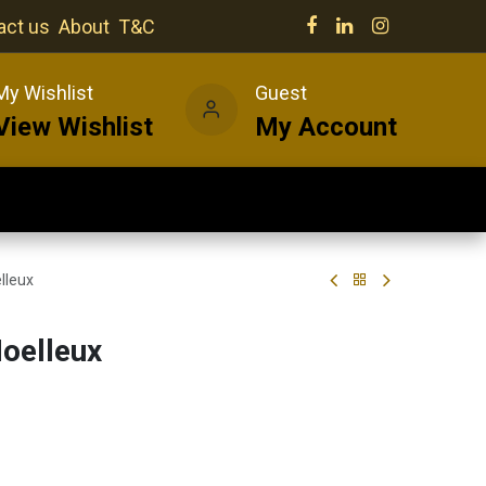
act us
About
T&C
My Wishlist
Guest
View Wishlist
My Account
Our venues
News
Wines
lleux
oelleux