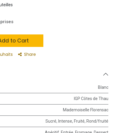
uteilles
prises
dd to Cart
ouhaits
Share
Blanc
IGP Côtes de Thau
Mademoiselle Florensac
Sucré
,
Intense
,
Fruité
,
Rond/fruité
Apéritif
,
Entrée
,
Fromage
,
Dessert