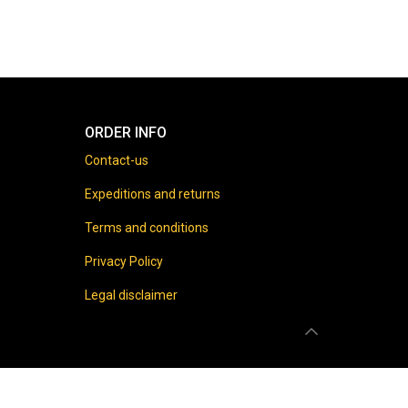
ORDER INFO
Contact-us
Expeditions and returns
Terms and conditions
Privacy Policy
Legal disclaimer
 prohibited.