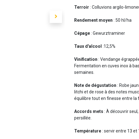
Terroir
: Colluvions argilo-limon
Rendement moyen
: 50 hl/ha
Cépage
: Gewurztraminer
Taux d'alcool
:12,5%
Vinification
: Vendange égrappée
Fermentation en cuves inox à bas
semaines.
Note de dégustation
: Robe jaun
litchi et de rose à des notes mus
équilibre tout en finesse entre la 
Accords mets
: À découvrir seul,
persillée.
Température
: servir entre 13 et