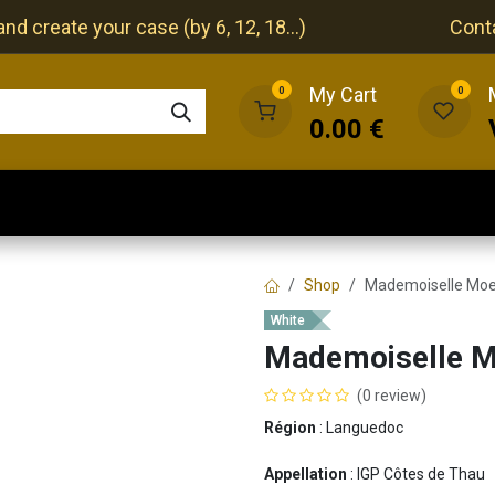
nd create your case (by 6, 12, 18...)
Cont
My Cart
0
0
0.00
€
The cellar
The restaurant
Our events
Shop
Mademoiselle Moe
White
Mademoiselle M
(0 review)
Région
: Languedoc
Appellation
: IGP Côtes de Thau