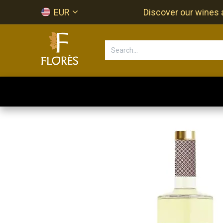
Skip to Content
EUR
Discover our wines a
Accueil
Newsletter
Shop