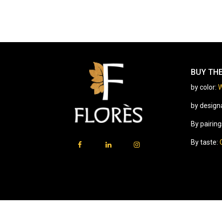
BUY TH
by color:
W
by design
By pairing
By taste:
⚠️
Vente d’alcool interdite aux mineurs.