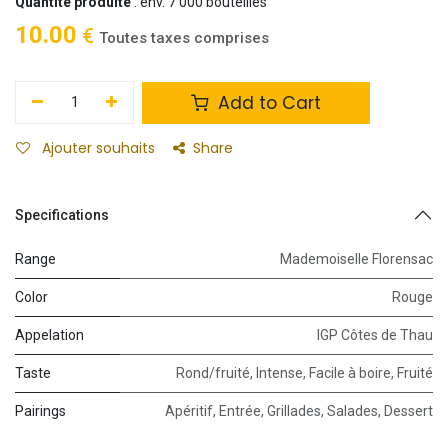
Quantité produite
: env. 7 000 bouteilles
10.00
€
Toutes taxes comprises
Add to Cart
Ajouter souhaits
Share
Specifications
Range
Mademoiselle Florensac
Color
Rouge
Appelation
IGP Côtes de Thau
Taste
Rond/fruité
,
Intense
,
Facile à boire
,
Fruité
Pairings
Apéritif
,
Entrée
,
Grillades
,
Salades
,
Dessert