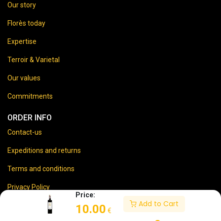
Our story
Florès today
Expertise
Terroir & Varietal
Our values
Commitments
ORDER INFO
Contact-us
Expeditions and returns
Terms and conditions
Privacy Policy
Price:
Add to Cart
Legal disclaimer
10.00
€