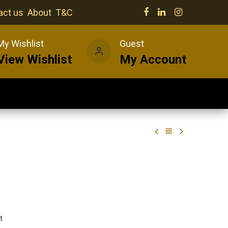
act us
About
T&C
My Wishlist
Guest
View Wishlist
My Account
Our venues
News
Wines
t