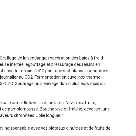
 Eraflage de la vendange, macération des baies à froid
use inertée, égouttage et pressurage des raisins en
t ensuite refroidi à 4°C pour une stabulation sur bourbes
journalier au CO2. Fermentation en cuve inox thermo-
3-15°C. Soutirage puis élevage du vin plusieurs mois sur
âle aux reflets verts et brillants. Nez frais, fruité,
t de pamplemousse. Bouche vive et fraîche, dévoilant une
aveurs citronnées. Jolie longueur.
t indispensable avec vos plateaux d’huîtres et de fruits de