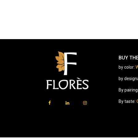
BUY TH
by color:
W
by design
By pairing
By taste: