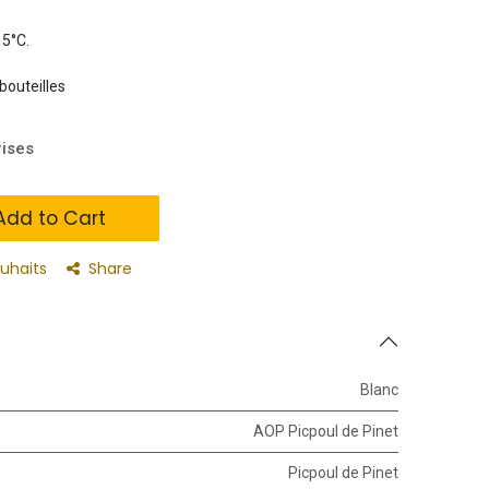
15°C.
bouteilles
rises
dd to Cart
ouhaits
Share
Blanc
AOP Picpoul de Pinet
Picpoul de Pinet