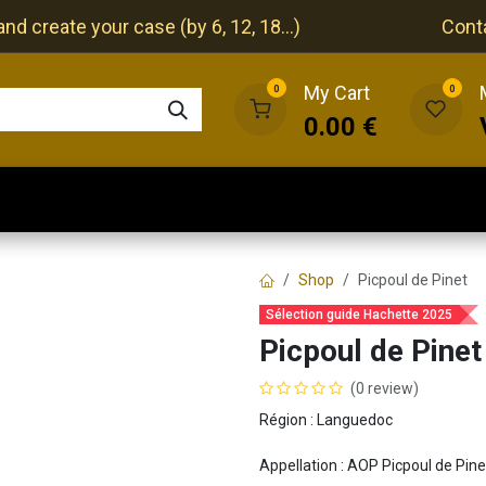
nd create your case (by 6, 12, 18...)
Cont
My Cart
0
0
0.00
€
The cellar
The restaurant
Our events
Shop
Picpoul de Pinet
Sélection guide Hachette 2025
Picpoul de Pinet
(0 review)
Région : Languedoc
Appellation : AOP Picpoul de Pine