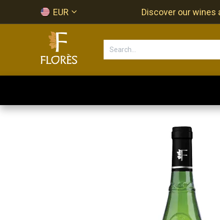
Skip to Content
EUR
Discover our wines a
Accueil
Newsletter
Shop