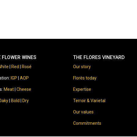
E FLOWER WINES
THE FLORES VINEYARD
hite
|
Red
|
Rosé
Our story
ation:
IGP
|
AOP
Florès today
s:
Meat
|
Cheese
Expertise
Oaky
|
Bold
|
Dry
Terroir & Varietal
Our values
Commitments